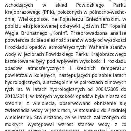
wchodzących w skład Powidzkiego Parku
Krajobrazowego (PPK), położonych w północno-wscho-
dniej Wielkopolsce, na Pojezierzu Gnieźnieńskim, w
pobliżu eksploatowanej odkrywki „Jóźwin III” Kopalni
Węgla Brunatnego „Konin”. Przeprowadzona analiza
potwierdza ścisła zależność stanów wody od wysokości
i rozkładu opadów atmosferycznych. Wahania stanów
wody w jeziorach Powidzkiego Parku Krajobrazowego
kształtowane były pod wpływem wysokości i rozkładu
opadów atmosferycznych i średnich temperatur
powietrza w kolejnych, następujących po sobie latach
hydrologicznych, a szczególnie w półroczach zimowych
tych lat. W latach hydrologicznych od 2004/2005 do
2010/2011, w których wysokość opadów była niższa od
średniej z wielolecia, obserwowano obniżenie się
zwierciadła wody w jeziorach, w stosunku do średniej
wieloletniej. Stwierdzono, że w latach zaliczonych do
mokrych występował wzrost stanów wody, z co