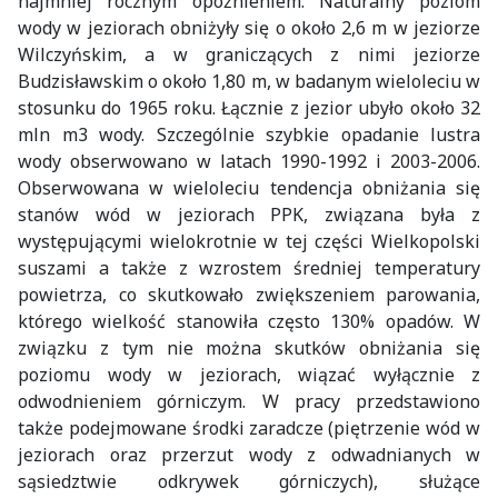
najmniej rocznym opóźnieniem. Naturalny poziom
wody w jeziorach obniżyły się o około 2,6 m w jeziorze
Wilczyńskim, a w graniczących z nimi jeziorze
Budzisławskim o około 1,80 m, w badanym wieloleciu w
stosunku do 1965 roku. Łącznie z jezior ubyło około 32
mln m3 wody. Szczególnie szybkie opadanie lustra
wody obserwowano w latach 1990-1992 i 2003-2006.
Obserwowana w wieloleciu tendencja obniżania się
stanów wód w jeziorach PPK, związana była z
występującymi wielokrotnie w tej części Wielkopolski
suszami a także z wzrostem średniej temperatury
powietrza, co skutkowało zwiększeniem parowania,
którego wielkość stanowiła często 130% opadów. W
związku z tym nie można skutków obniżania się
poziomu wody w jeziorach, wiązać wyłącznie z
odwodnieniem górniczym. W pracy przedstawiono
także podejmowane środki zaradcze (piętrzenie wód w
jeziorach oraz przerzut wody z odwadnianych w
sąsiedztwie odkrywek górniczych), służące